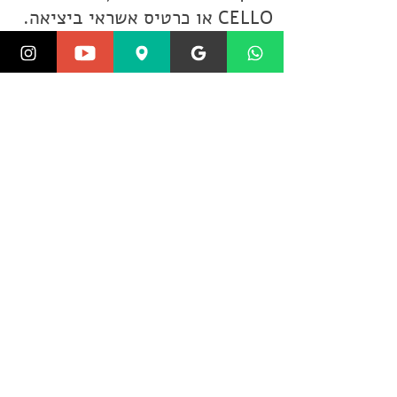
CELLO או כרטיס אשראי ביציאה.
תקנון
שאלות ותשובות
הצהרת נגישות
עלינו
צור קשר
© Copyright Portal Range 2017-2026