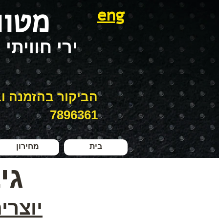
מטוו
eng
ירי חוויתי
7896361
בית
מחירון
גי
יוצרי