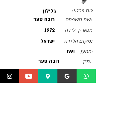
שם פרטי:
גלילון
:שם משפחה
רובה סער
:תאריך לידה
1972
:מקום הלידה
ישראל
:המען
IWI
:מין
רובה סער
גליל הוא רובה סער ישראלי שפותח על ידי
התעשייה הצבאית הישראלית על בסיס
רוס"ר Rk 62 הפיני, שהוא נגזרת של ה-
AK-47. הגליל שימש כרובה השירות של
כוחות הביטחון הישראלים בשנות ה-70
וה-80 של המאה ה-20