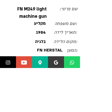
שם פרטי:
FN M249 light
machine gun
:שם משפחה
מקליע
:תאריך לידה
1984
:מקום הלידה
בלגיה
:המען
FN HERSTAL
:מין
minimi light machine
gun
מקלע קל מתוצרת בלגיה וארצות הברית.
הנשק עצמו הוא גרסה אמריקאית למקלע
FN Minimi ונמצא בשימוש נרחב בצבא
ארצות הברית. משקל בין 7.5 ל10 ק"ג
תקנון