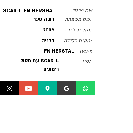
שם פרטי:
SCAR-L FN HERSHAL
:שם משפחה
רובה סער
:תאריך לידה
2009
:מקום הלידה
בלגיה
:המען
FN HERSTAL
:מין
SCAR-L עם מטול
רימונים
SCAR הוא רובה בלגי/אמריקאי תוצרת
חברת FN Herstal. ונרכש על ידי כוחות
משטרה ומספר יחידות של צבא ארצות
הברית וחיל הנחתים האמריקאי. SCAR-L
זה SMG הפופולרי ביותר במשחרים כמו